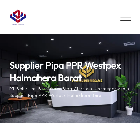
Skip
to
content
Supplier Pipa PPR Westpex
Halmahera Barat
PT Solusi Inti Bersama
>
Blog Classic
>
Uncategorized
>
Supplier Pipa PPR Westpex Halmahera Barat