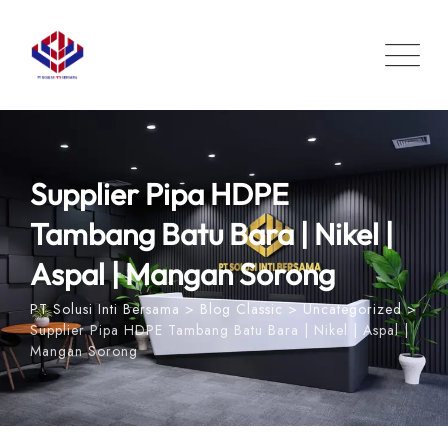
Skip
to
content
Supplier Pipa HDPE
Tambang Batu Bara | Nikel |
Aspal | Mangan Sorong
PT Solusi Inti Bersama
>
Blog Classic
>
Uncategorized
>
Supplier Pipa HDPE Tambang Batu Bara | Nikel | Aspal |
Mangan Sorong