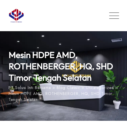
Skip
to
content
Mesin HDPE AMD,
ROTHENBERGER, HQ, SHD
Timor Tengah Selatan
PT Solusi Inti Bersama
>
Blog Classic
>
Uncategorized
>
Mesin HDPE AMD, ROTHENBERGER, HQ, SHD Timor
Tengah Selatan