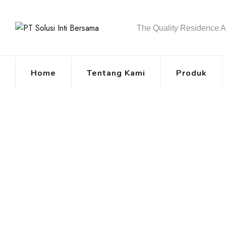
Skip
to
The Quality Residence 
content
Home
Tentang Kami
Produk
Mesin HDPE AMD
Temanggung
PT Solusi Inti Bersama
>
Blog Classic
>
Uncategoriz