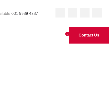
ilable
031-9989-4287
0
Contact Us
, SHD