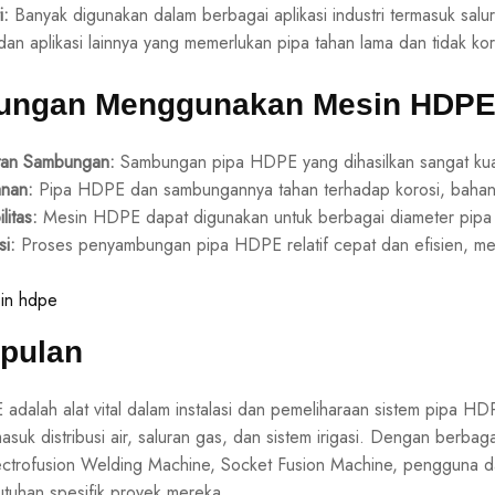
i:
Banyak digunakan dalam berbagai aplikasi industri termasuk sal
 dan aplikasi lainnya yang memerlukan pipa tahan lama dan tidak kor
ungan Menggunakan Mesin HDP
tan Sambungan:
Sambungan pipa HDPE yang dihasilkan sangat kua
nan:
Pipa HDPE dan sambungannya tahan terhadap korosi, bahan k
ilitas:
Mesin HDPE dapat digunakan untuk berbagai diameter pipa
si:
Proses penyambungan pipa HDPE relatif cepat dan efisien, men
pulan
adalah alat vital dalam instalasi dan pemeliharaan sistem pipa H
masuk distribusi air, saluran gas, dan sistem irigasi. Dengan berbaga
ectrofusion Welding Machine, Socket Fusion Machine, pengguna da
tuhan spesifik proyek mereka.