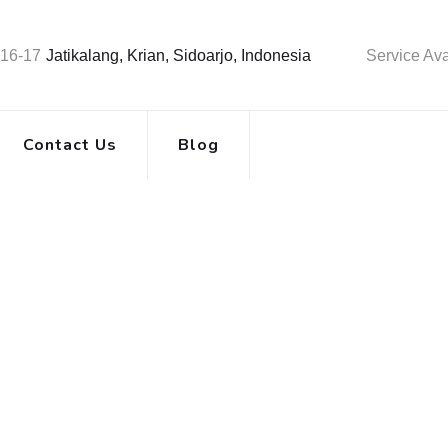
A16-17
Jatikalang, Krian, Sidoarjo, Indonesia
Service Ava
Contact Us
Blog
, ROTHENBERGER, HQ
ed
>
Mesin HDPE AMD, ROTHENBERGER, HQ, SHD Temanggung