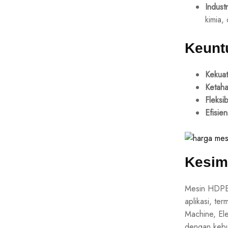
Industr
kimia,
Keunt
Kekua
Ketaha
Fleksib
Efisien
Kesim
Mesin HDPE 
aplikasi, ter
Machine, El
dengan kebu