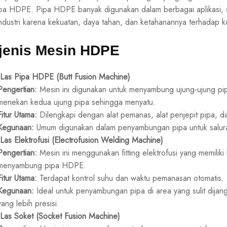
a HDPE. Pipa HDPE banyak digunakan dalam berbagai aplikasi, sepe
 industri karena kekuatan, daya tahan, dan ketahanannya terhadap k
-jenis Mesin HDPE
Las Pipa HDPE (Butt Fusion Machine)
Pengertian:
Mesin ini digunakan untuk menyambung ujung-ujung 
menekan kedua ujung pipa sehingga menyatu.
Fitur Utama:
Dilengkapi dengan alat pemanas, alat penjepit pipa, d
Kegunaan:
Umum digunakan dalam penyambungan pipa untuk saluran 
Las Elektrofusi (Electrofusion Welding Machine)
Pengertian:
Mesin ini menggunakan fitting elektrofusi yang memiliki
menyambung pipa HDPE.
Fitur Utama:
Terdapat kontrol suhu dan waktu pemanasan otomatis.
Kegunaan:
Ideal untuk penyambungan pipa di area yang sulit dij
yang lebih presisi.
Las Soket (Socket Fusion Machine)