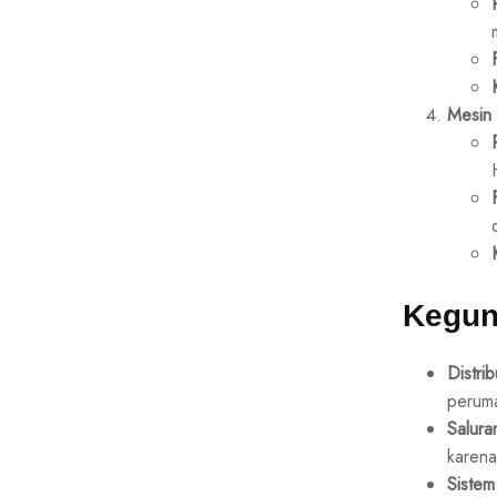
Mesin 
Kegun
Distrib
peruma
Salura
karen
Sistem 