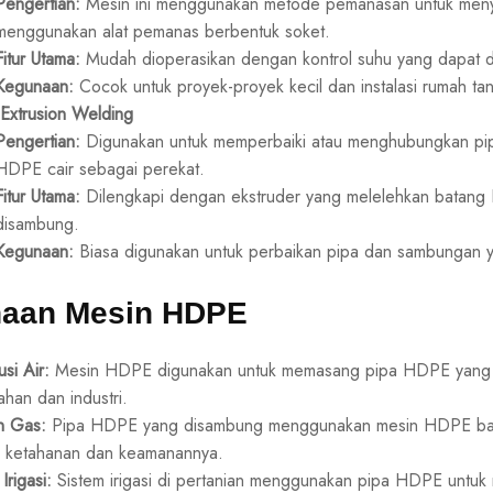
Pengertian:
Mesin ini menggunakan metode pemanasan untuk meny
menggunakan alat pemanas berbentuk soket.
Fitur Utama:
Mudah dioperasikan dengan kontrol suhu yang dapat di
Kegunaan:
Cocok untuk proyek-proyek kecil dan instalasi rumah ta
Extrusion Welding
Pengertian:
Digunakan untuk memperbaiki atau menghubungkan 
HDPE cair sebagai perekat.
Fitur Utama:
Dilengkapi dengan ekstruder yang melelehkan batang
disambung.
Kegunaan:
Biasa digunakan untuk perbaikan pipa dan sambungan ya
aan Mesin HDPE
usi Air:
Mesin HDPE digunakan untuk memasang pipa HDPE yang men
han dan industri.
n Gas:
Pipa HDPE yang disambung menggunakan mesin HDPE banya
a ketahanan dan keamanannya.
Irigasi:
Sistem irigasi di pertanian menggunakan pipa HDPE untuk m