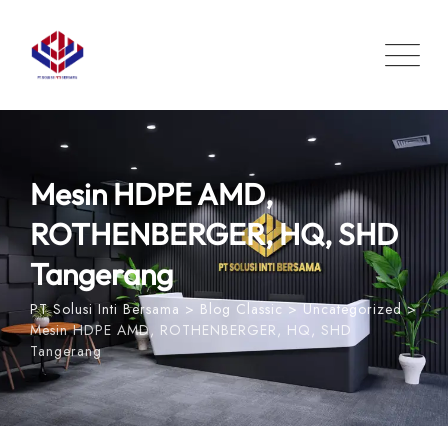
Skip
to
content
Mesin HDPE AMD,
ROTHENBERGER, HQ, SHD
Tangerang
PT Solusi Inti Bersama
>
Blog Classic
>
Uncategorized
>
Mesin HDPE AMD, ROTHENBERGER, HQ, SHD
Tangerang