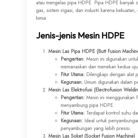
atau mengelas pipa HDPE. Pipa HDPE banyak digun
gas, sistem irigasi, dan industri karena kekuata
kimia.
Jenis-jenis Mesin HDPE
Mesin Las Pipa HDPE (Butt Fusion Machin
Pengertian:
Mesin ini digunakan unt
memanaskan dan menekan kedua ujun
Fitur Utama:
Dilengkapi dengan alat p
Kegunaan:
Umum digunakan dalam peny
Mesin Las Elektrofusi (Electrofusion Weldi
Pengertian:
Mesin ini menggunakan fit
menyambung pipa HDPE.
Fitur Utama:
Terdapat kontrol suhu d
Kegunaan:
Ideal untuk penyambungan 
penyambungan yang lebih presisi.
Mesin Las Soket (Socket Fusion Machine)