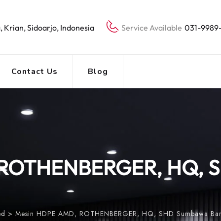
, Krian, Sidoarjo, Indonesia
Service Available
031-9989
Contact Us
Blog
 ROTHENBERGER, HQ, 
ed
>
Mesin HDPE AMD, ROTHENBERGER, HQ, SHD Sumbawa Bar