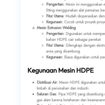
Pengertian:
Mesin ini menggunakan
fitting menggunakan alat pemanas be
Fitur Utama:
Mudah dioperasikan denga
Kegunaan:
Cocok untuk proyek-proyek
Mesin Extrusion Welding
Pengertian:
Digunakan untuk memper
bahan HDPE cair sebagai perekat.
Fitur Utama:
Dilengkapi dengan ekstr
area yang disambung.
Kegunaan:
Biasa digunakan untuk per
Kegunaan Mesin HDPE
Distribusi Air:
Mesin HDPE digunakan untuk 
limbah di perumahan dan industri.
Saluran Gas:
Pipa HDPE yang disambung m
gas alam karena ketahanan dan keamanann