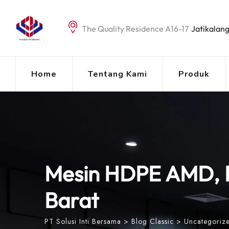
Skip
to
The Quality Residence A16-17
Jatikalang
content
Home
Tentang Kami
Produk
Mesin HDPE AMD,
Barat
PT Solusi Inti Bersama
>
Blog Classic
>
Uncategoriz