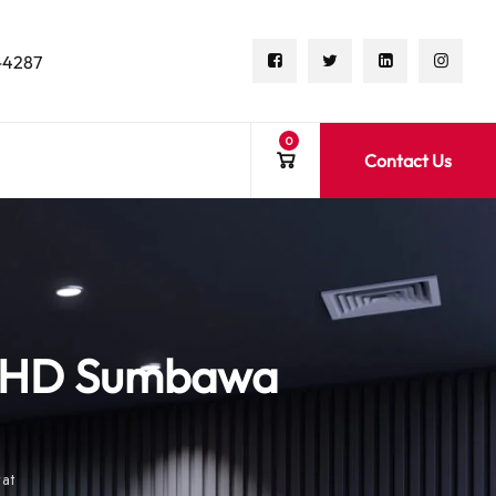
-4287
0
Contact Us
SHD Sumbawa
at