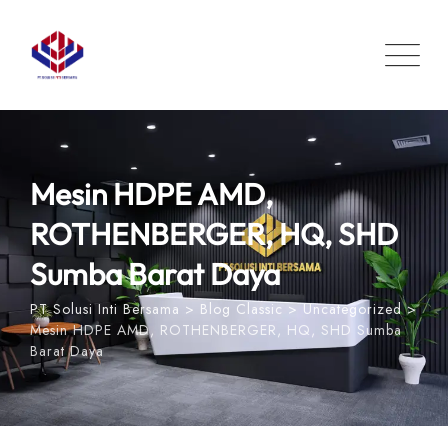
Skip
to
content
Mesin HDPE AMD,
ROTHENBERGER, HQ, SHD
Sumba Barat Daya
PT Solusi Inti Bersama
>
Blog Classic
>
Uncategorized
>
Mesin HDPE AMD, ROTHENBERGER, HQ, SHD Sumba
Barat Daya