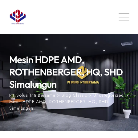
Skip
to
content
Mesin HDPE AMD,
ROTHENBERGER, HQ, SHD
Simalungun
PT Solusi Inti Bersama
>
Blog Classic
>
Uncategorized
>
Mesin HDPE AMD, ROTHENBERGER, HQ, SHD
Simalungun