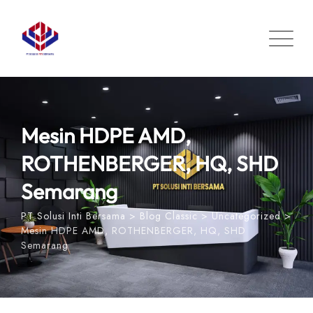
Skip
to
content
Mesin HDPE AMD,
ROTHENBERGER, HQ, SHD
Semarang
PT Solusi Inti Bersama
>
Blog Classic
>
Uncategorized
>
Mesin HDPE AMD, ROTHENBERGER, HQ, SHD
Semarang