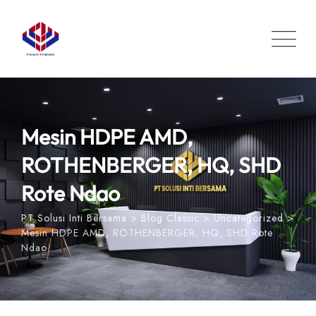
Skip
to
content
Mesin HDPE AMD,
ROTHENBERGER, HQ, SHD
Rote Ndao
PT Solusi Inti Bersama
>
Blog Classic
>
Uncategorized
>
Mesin HDPE AMD, ROTHENBERGER, HQ, SHD Rote
Ndao