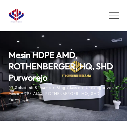
Skip
to
content
Mesin HDPE AMD,
ROTHENBERGER, HQ, SHD
Purworejo
PT Solusi Inti Bersama
>
Blog Classic
>
Uncategorized
>
Mesin HDPE AMD, ROTHENBERGER, HQ, SHD
Purworejo