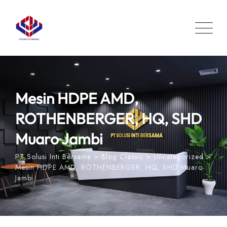
Skip
to
content
Mesin HDPE AMD,
ROTHENBERGER, HQ, SHD
Muaro Jambi
PT Solusi Inti Bersama
>
Blog Classic
>
Uncategorized
>
Mesin HDPE AMD, ROTHENBERGER, HQ, SHD Muaro
Jambi