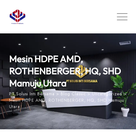
Skip
to
content
Mesin HDPE AMD,
ROTHENBERGER, HQ, SHD
Mamuju Utara
PT Solusi Inti Bersama
>
Blog Classic
>
Uncategorized
>
Mesin HDPE AMD, ROTHENBERGER, HQ, SHD Mamuju
Utara