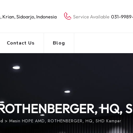
, Krian, Sidoarjo, Indonesia
Service Available
031-9989
Contact Us
Blog
 ROTHENBERGER, HQ, 
ed
>
Mesin HDPE AMD, ROTHENBERGER, HQ, SHD Kampar