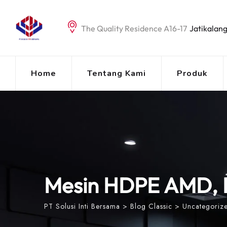
Skip
to
The Quality Residence A16-17
Jatikalang
content
Home
Tentang Kami
Produk
Mesin HDPE AMD,
PT Solusi Inti Bersama
>
Blog Classic
>
Uncategoriz