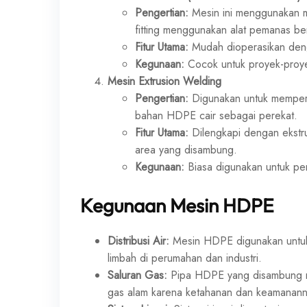
Pengertian:
Mesin ini menggunakan
fitting menggunakan alat pemanas be
Fitur Utama:
Mudah dioperasikan denga
Kegunaan:
Cocok untuk proyek-proyek
Mesin Extrusion Welding
Pengertian:
Digunakan untuk memper
bahan HDPE cair sebagai perekat.
Fitur Utama:
Dilengkapi dengan ekstr
area yang disambung.
Kegunaan:
Biasa digunakan untuk per
Kegunaan Mesin HDPE
Distribusi Air:
Mesin HDPE digunakan untuk 
limbah di perumahan dan industri.
Saluran Gas:
Pipa HDPE yang disambung m
gas alam karena ketahanan dan keamanann