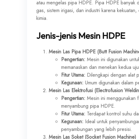
atau mengelas pipa HDPE. Pipa HDPE banyak digun
gas, sistem irigasi, dan industri karena kekuata
kimia.
Jenis-jenis Mesin HDPE
Mesin Las Pipa HDPE (Butt Fusion Machin
Pengertian:
Mesin ini digunakan unt
memanaskan dan menekan kedua ujun
Fitur Utama:
Dilengkapi dengan alat p
Kegunaan:
Umum digunakan dalam peny
Mesin Las Elektrofusi (Electrofusion Weldi
Pengertian:
Mesin ini menggunakan fit
menyambung pipa HDPE.
Fitur Utama:
Terdapat kontrol suhu d
Kegunaan:
Ideal untuk penyambungan 
penyambungan yang lebih presisi.
Mesin Las Soket (Socket Fusion Machine)