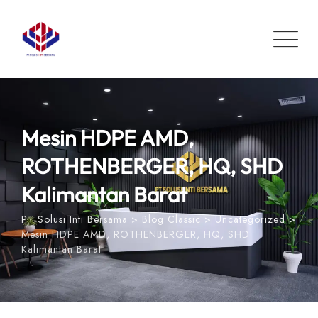
Skip
to
content
Mesin HDPE AMD,
ROTHENBERGER, HQ, SHD
Kalimantan Barat
PT Solusi Inti Bersama
>
Blog Classic
>
Uncategorized
>
Mesin HDPE AMD, ROTHENBERGER, HQ, SHD
Kalimantan Barat