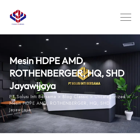
Skip
to
content
Mesin HDPE AMD,
ROTHENBERGER, HQ, SHD
Jayawijaya
PT Solusi Inti Bersama
>
Blog Classic
>
Uncategorized
>
Mesin HDPE AMD, ROTHENBERGER, HQ, SHD
Jayawijaya