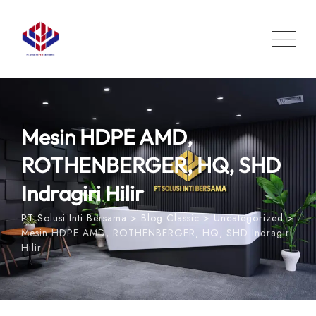
Skip
to
content
Mesin HDPE AMD,
ROTHENBERGER, HQ, SHD
Indragiri Hilir
PT Solusi Inti Bersama
>
Blog Classic
>
Uncategorized
>
Mesin HDPE AMD, ROTHENBERGER, HQ, SHD Indragiri
Hilir