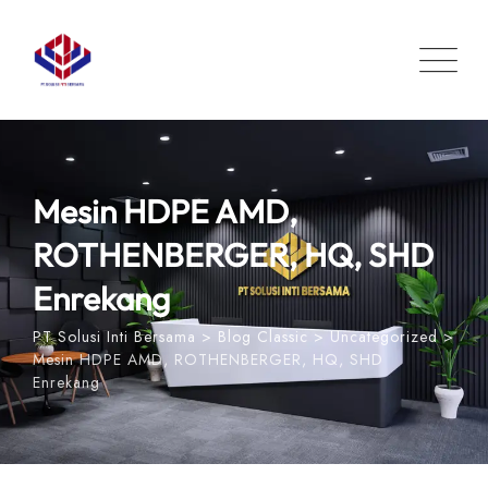
Skip
to
content
Mesin HDPE AMD,
ROTHENBERGER, HQ, SHD
Enrekang
PT Solusi Inti Bersama
>
Blog Classic
>
Uncategorized
>
Mesin HDPE AMD, ROTHENBERGER, HQ, SHD
Enrekang