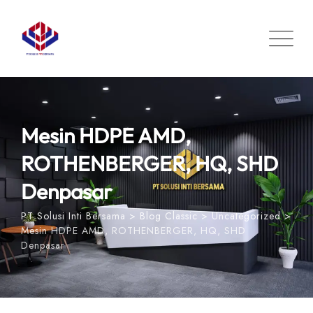
Skip
to
content
Mesin HDPE AMD,
ROTHENBERGER, HQ, SHD
Denpasar
PT Solusi Inti Bersama
>
Blog Classic
>
Uncategorized
>
Mesin HDPE AMD, ROTHENBERGER, HQ, SHD
Denpasar