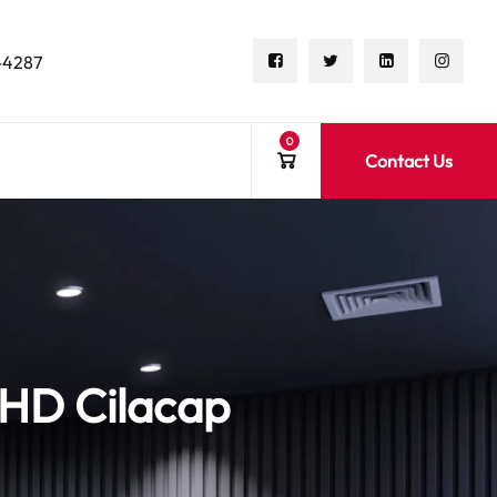
-4287
0
Contact Us
HD Cilacap