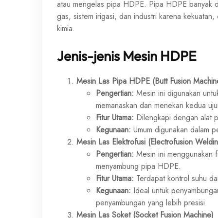
atau mengelas pipa HDPE. Pipa HDPE banyak digun
gas, sistem irigasi, dan industri karena kekuata
kimia.
Jenis-jenis Mesin HDPE
Mesin Las Pipa HDPE (Butt Fusion Machin
Pengertian:
Mesin ini digunakan unt
memanaskan dan menekan kedua ujun
Fitur Utama:
Dilengkapi dengan alat p
Kegunaan:
Umum digunakan dalam peny
Mesin Las Elektrofusi (Electrofusion Weldi
Pengertian:
Mesin ini menggunakan fit
menyambung pipa HDPE.
Fitur Utama:
Terdapat kontrol suhu d
Kegunaan:
Ideal untuk penyambungan 
penyambungan yang lebih presisi.
Mesin Las Soket (Socket Fusion Machine)