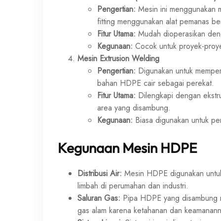
Pengertian:
Mesin ini menggunakan
fitting menggunakan alat pemanas be
Fitur Utama:
Mudah dioperasikan denga
Kegunaan:
Cocok untuk proyek-proyek
Mesin Extrusion Welding
Pengertian:
Digunakan untuk memper
bahan HDPE cair sebagai perekat.
Fitur Utama:
Dilengkapi dengan ekstr
area yang disambung.
Kegunaan:
Biasa digunakan untuk per
Kegunaan Mesin HDPE
Distribusi Air:
Mesin HDPE digunakan untuk 
limbah di perumahan dan industri.
Saluran Gas:
Pipa HDPE yang disambung m
gas alam karena ketahanan dan keamanann