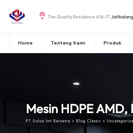
Skip
to
The Quality Residence A16-17
Jatikalang
content
Home
Tentang Kami
Produk
Mesin HDPE AMD,
PT Solusi Inti Bersama
>
Blog Classic
>
Uncategoriz