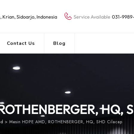
, Krian, Sidoarjo, Indonesia
Service Available
031-9989
Contact Us
Blog
 ROTHENBERGER, HQ, S
ed
>
Mesin HDPE AMD, ROTHENBERGER, HQ, SHD Cilacap