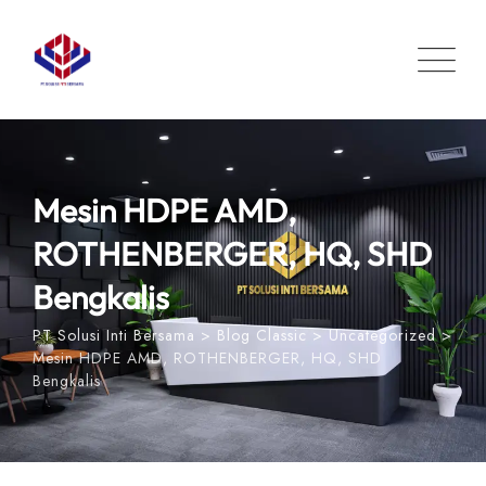
Skip
to
content
Mesin HDPE AMD,
ROTHENBERGER, HQ, SHD
Bengkalis
PT Solusi Inti Bersama
>
Blog Classic
>
Uncategorized
>
Mesin HDPE AMD, ROTHENBERGER, HQ, SHD
Bengkalis