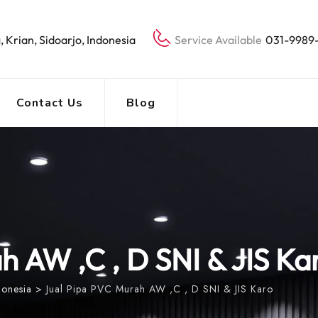
, Krian, Sidoarjo, Indonesia
Service Available
031-9989
Contact Us
Blog
h AW ,C , D SNI & JIS Ka
donesia
>
Jual Pipa PVC Murah AW ,C , D SNI & JIS Karo