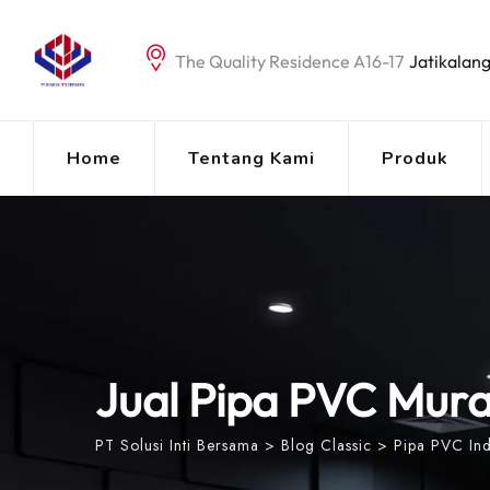
Skip
to
The Quality Residence A16-17
Jatikalang
content
Home
Tentang Kami
Produk
Jual Pipa PVC Mura
PT Solusi Inti Bersama
>
Blog Classic
>
Pipa PVC In