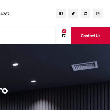
-4287
0
Contact Us
ro