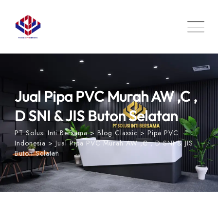
Skip
to
content
Jual Pipa PVC Murah AW ,C ,
D SNI & JIS Buton Selatan
PT Solusi Inti Bersama
>
Blog Classic
>
Pipa PVC
Indonesia
>
Jual Pipa PVC Murah AW ,C , D SNI & JIS
Buton Selatan