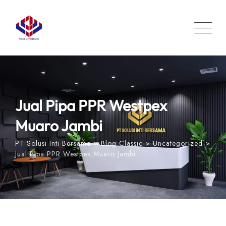
Skip
to
content
Jual Pipa PPR Westpex
Muaro Jambi
PT Solusi Inti Bersama
>
Blog Classic
>
Uncategorized
>
Jual Pipa PPR Westpex Muaro Jambi