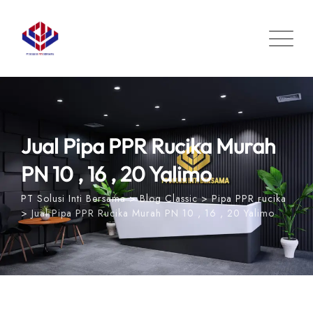
Skip
to
content
Jual Pipa PPR Rucika Murah
PN 10 , 16 , 20 Yalimo
PT Solusi Inti Bersama
>
Blog Classic
>
Pipa PPR rucika
>
Jual Pipa PPR Rucika Murah PN 10 , 16 , 20 Yalimo