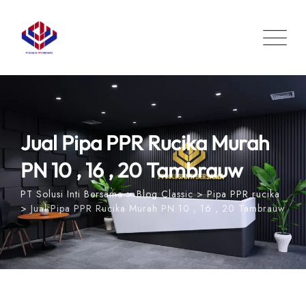
Skip
to
content
Jual Pipa PPR Rucika Murah
PN 10 , 16 , 20 Tambrauw
PT Solusi Inti Bersama
>
Blog Classic
>
Pipa PPR rucika
>
Jual Pipa PPR Rucika Murah PN 10 , 16 , 20 Tambrauw