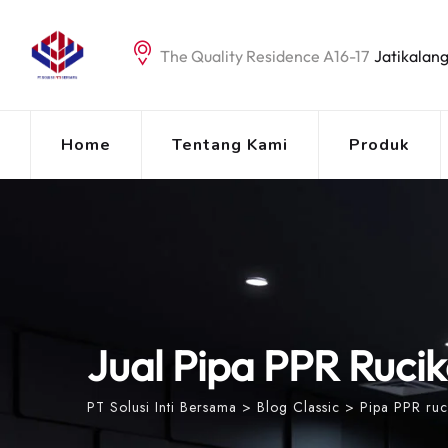
Skip
to
The Quality Residence A16-17
Jatikalang
content
Home
Tentang Kami
Produk
Jual Pipa PPR Rucik
PT Solusi Inti Bersama
>
Blog Classic
>
Pipa PPR ruc