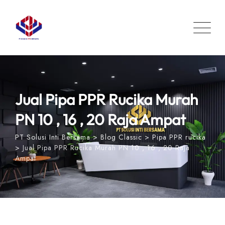
Skip
to
content
Jual Pipa PPR Rucika Murah
PN 10 , 16 , 20 Raja Ampat
PT Solusi Inti Bersama
>
Blog Classic
>
Pipa PPR rucika
>
Jual Pipa PPR Rucika Murah PN 10 , 16 , 20 Raja
Ampat