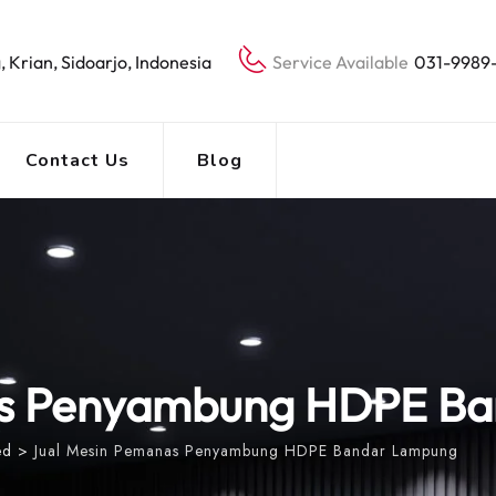
, Krian, Sidoarjo, Indonesia
Service Available
031-9989
Contact Us
Blog
as Penyambung HDPE B
ed
>
Jual Mesin Pemanas Penyambung HDPE Bandar Lampung