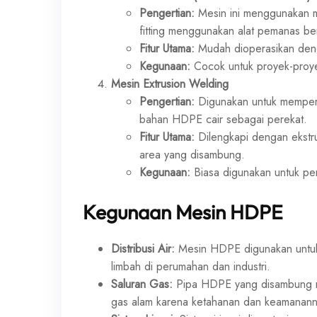
Pengertian:
Mesin ini menggunakan
fitting menggunakan alat pemanas be
Fitur Utama:
Mudah dioperasikan denga
Kegunaan:
Cocok untuk proyek-proyek
Mesin Extrusion Welding
Pengertian:
Digunakan untuk memper
bahan HDPE cair sebagai perekat.
Fitur Utama:
Dilengkapi dengan ekstr
area yang disambung.
Kegunaan:
Biasa digunakan untuk per
Kegunaan Mesin HDPE
Distribusi Air:
Mesin HDPE digunakan untuk 
limbah di perumahan dan industri.
Saluran Gas:
Pipa HDPE yang disambung m
gas alam karena ketahanan dan keamanann