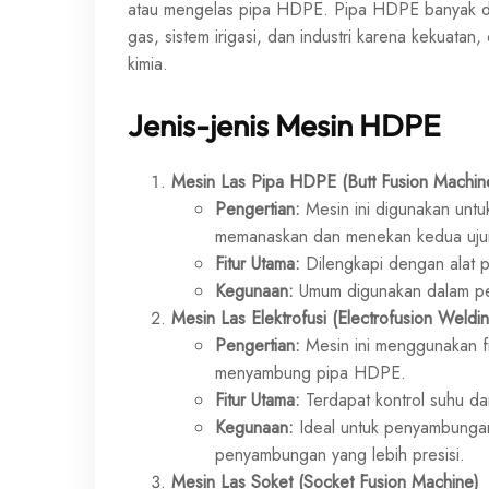
atau mengelas pipa HDPE. Pipa HDPE banyak digun
gas, sistem irigasi, dan industri karena kekuata
kimia.
Jenis-jenis Mesin HDPE
Mesin Las Pipa HDPE (Butt Fusion Machin
Pengertian:
Mesin ini digunakan unt
memanaskan dan menekan kedua ujun
Fitur Utama:
Dilengkapi dengan alat p
Kegunaan:
Umum digunakan dalam peny
Mesin Las Elektrofusi (Electrofusion Weldi
Pengertian:
Mesin ini menggunakan fit
menyambung pipa HDPE.
Fitur Utama:
Terdapat kontrol suhu d
Kegunaan:
Ideal untuk penyambungan 
penyambungan yang lebih presisi.
Mesin Las Soket (Socket Fusion Machine)