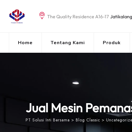
Skip
to
The Quality Residence A16-17
Jatikalang
content
Home
Tentang Kami
Produk
Jual Mesin Peman
PT Solusi Inti Bersama
>
Blog Classic
>
Uncategoriz