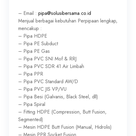
– Email :
pipa@solusibersama.co.id
Menjual berbagai kebutuhan Perpipaan lengkap,
mencakup :
– Pipa HDPE
– Pipa PE Subduct
– Pipa PE Gas
– Pipa PVC SNI Mof & RRJ
– Pipa PVC SDR 41 Air Limbah
– Pipa PPR
– Pipa PVC Standard AW/D
– Pipa PVC JIS VP/VU
– Pipa Besi (Galvanis, Black Steel, dll)
– Pipa Spiral
– Fitting HDPE (Compression, Butt Fusion,
Segmented)
– Mesin HDPE Butt Fusion (Manual, Hidrolis)
– Mesin PPR Socket Fusion