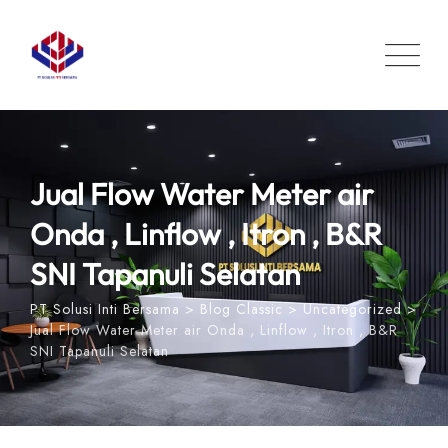
Skip
to
content
Jual Flow Water Meter air
Onda , Linflow , Itron , B&R
SNI Tapanuli Selatan
PT Solusi Inti Bersama
>
Blog Classic
>
Uncategorized
>
Jual Flow Water Meter air Onda , Linflow , Itron , B&R
SNI Tapanuli Selatan