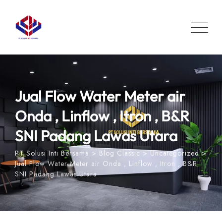
Skip
to
content
Jual Flow Water Meter air
Onda , Linflow , Itron , B&R
SNI Padang Lawas Utara
PT Solusi Inti Bersama
>
Blog Classic
>
Uncategorized
>
Jual Flow Water Meter air Onda , Linflow , Itron , B&R
SNI Padang Lawas Utara