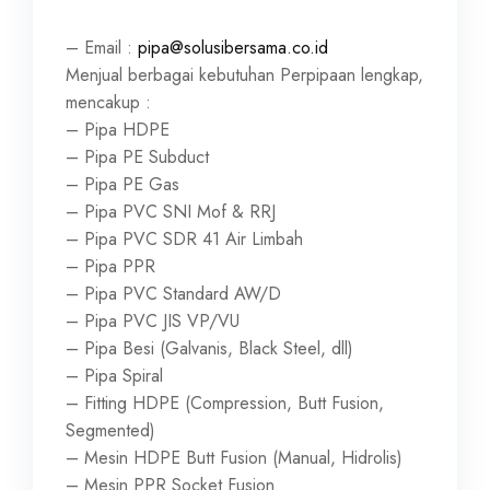
– Email :
pipa@solusibersama.co.id
Menjual berbagai kebutuhan Perpipaan lengkap,
mencakup :
– Pipa HDPE
– Pipa PE Subduct
– Pipa PE Gas
– Pipa PVC SNI Mof & RRJ
– Pipa PVC SDR 41 Air Limbah
– Pipa PPR
– Pipa PVC Standard AW/D
– Pipa PVC JIS VP/VU
– Pipa Besi (Galvanis, Black Steel, dll)
– Pipa Spiral
– Fitting HDPE (Compression, Butt Fusion,
Segmented)
– Mesin HDPE Butt Fusion (Manual, Hidrolis)
– Mesin PPR Socket Fusion