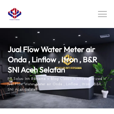
Skip
to
content
Jual Flow Water Meter air
Onda , Linflow , Itron , B&R
SNI Aceh Selatan
PT Solusi Inti Bersama
>
Blog Classic
>
Uncategorized
>
Jual Flow Water Meter air Onda , Linflow , Itron , B&R
SNI Aceh Selatan