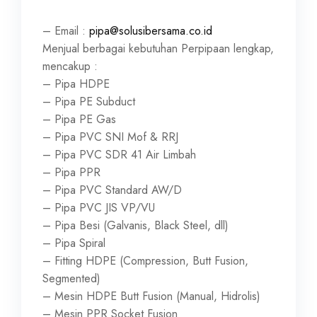
– Email :
pipa@solusibersama.co.id
Menjual berbagai kebutuhan Perpipaan lengkap,
mencakup :
– Pipa HDPE
– Pipa PE Subduct
– Pipa PE Gas
– Pipa PVC SNI Mof & RRJ
– Pipa PVC SDR 41 Air Limbah
– Pipa PPR
– Pipa PVC Standard AW/D
– Pipa PVC JIS VP/VU
– Pipa Besi (Galvanis, Black Steel, dll)
– Pipa Spiral
– Fitting HDPE (Compression, Butt Fusion,
Segmented)
– Mesin HDPE Butt Fusion (Manual, Hidrolis)
– Mesin PPR Socket Fusion