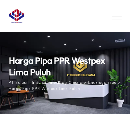
Skip
to
content
Harga Pipa PPR Westpex
Lima Puluh
PT Solusi Inti Bersama
>
Blog Classic
>
Uncategorized
>
Harga Pipa PPR Westpex Lima Puluh