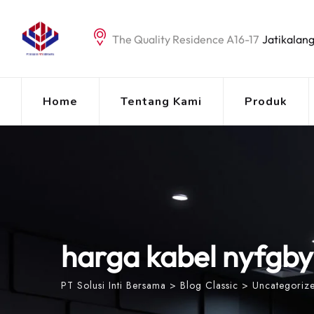
Skip
to
The Quality Residence A16-17
Jatikalang
content
Home
Tentang Kami
Produk
harga kabel nyfgby 
PT Solusi Inti Bersama
>
Blog Classic
>
Uncategoriz