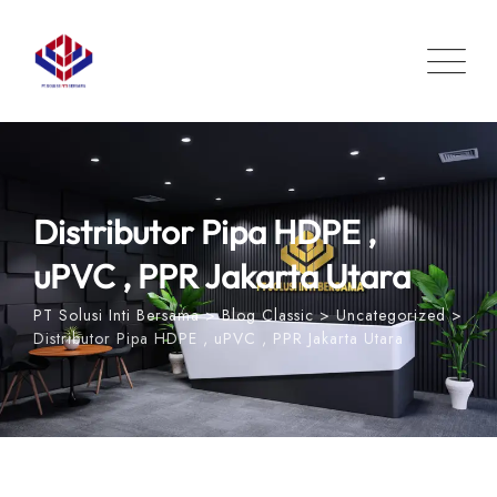
Skip
to
content
Distributor Pipa HDPE ,
uPVC , PPR Jakarta Utara
PT Solusi Inti Bersama
>
Blog Classic
>
Uncategorized
>
Distributor Pipa HDPE , uPVC , PPR Jakarta Utara