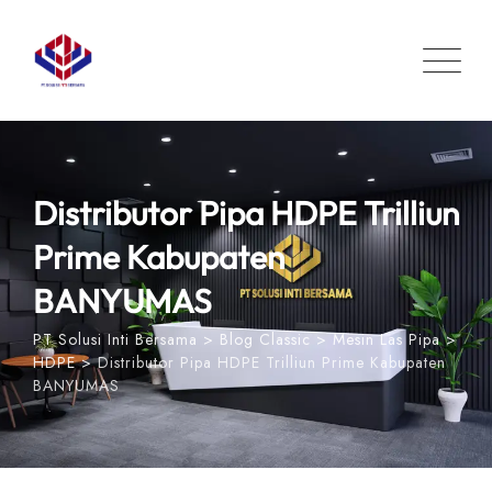
Skip
to
content
Distributor Pipa HDPE Trilliun
Prime Kabupaten
BANYUMAS
PT Solusi Inti Bersama
>
Blog Classic
>
Mesin Las Pipa
>
HDPE
>
Distributor Pipa HDPE Trilliun Prime Kabupaten
BANYUMAS