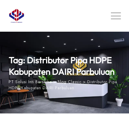
Skip
to
content
Tag: Distributor Pipa HDPE
Kabupaten DAIRI Parbuluan
PT Solusi Inti Bersama
>
Blog Classic
>
Distributor Pipa
HDPE Kabupaten DAIRI Parbuluan