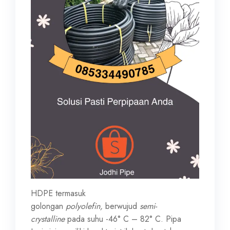
HDPE termasuk
golongan
polyolefin,
berwujud
semi-
crystalline
pada suhu -46° C – 82° C. Pipa