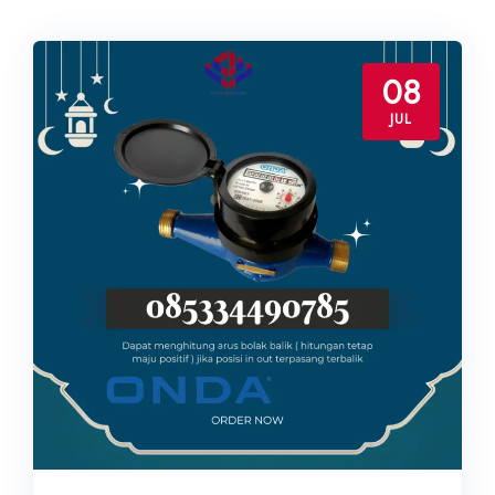
08
JUL